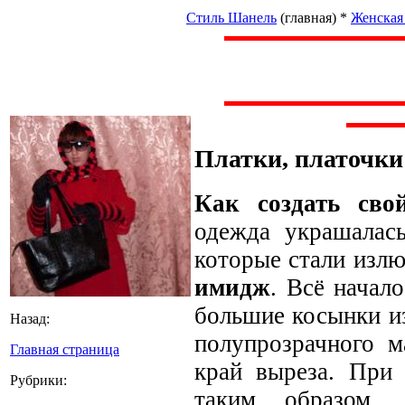
Стиль Шанель
(главная)
*
Женская
Платки, платочк
Как создать сво
одежда украшалас
которые стали изл
имидж
. Всё начал
большие косынки из
Назад:
полупрозрачного м
Главная страница
край выреза. При
Рубрики:
таким образом,