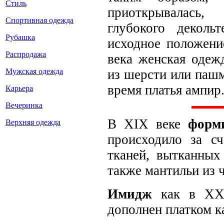
Стиль
приоткрывалась,
Спортивная одежда
глубокого деколь
Рубашка
исходное положени
Распродажа
века женская оде
Мужская одежда
из шерсти или паш
время платья ампир
Карьера
Вечеринка
В XIX веке
форм
Верхняя одежда
происходило за с
тканей, вытканных
также мантильи из 
Имидж
как в XX 
дополнен платком 