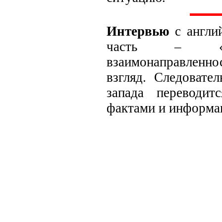
Интервью
с англий
часть – «ин
взаимонаправленно
взгляд. Следовате
запада переводит
фактами и информа