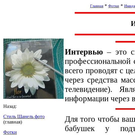
*
*
Главная
Фотки
Имид
И
Интервью
– это с
профессиональной 
всего проводят с ц
через средства ма
телевидение). Яв
информации через в
Назад:
Стиль Шанель фото
Для того чтобы ва
(главная)
бабушек у подъе
Фотки