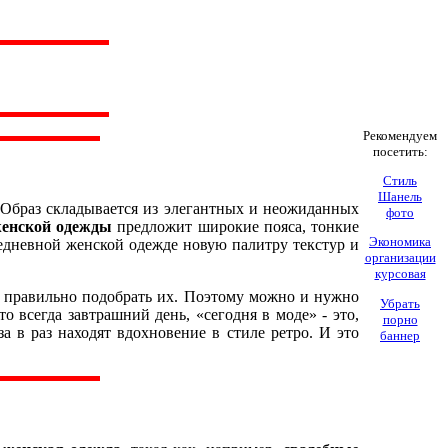
Рекомендуем
посетить:
Стиль
Шанель
 Образ складывается из элегантных и неожиданных
фото
женской одежды
предложит широкие пояса, тонкие
Экономика
едневной женской одежде новую палитру текстур и
организации
курсовая
я правильно подобрать их. Поэтому можно и нужно
Убрать
 всегда завтрашний день, «сегодня в моде» - это,
порно
за в раз находят вдохновение в стиле ретро. И это
баннер