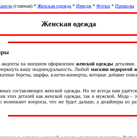
анель
(главная)
*
Женская одежда
*
Имидж
*
Фотки
*
Приколы
Женская одежда
ары
т акценты на внешнем оформлении
женской одежды
деталями.
одчеркнуть вашу индивидуальность. Любой
магазин недорогой 
хатные береты, шарфы, клатчи-конверты, которые добавят повс
ажных составляющих женской одежды. Но не всегда нам удаётс
я этих деталей как женской одежды, так и мужской. Мода – это
то возникают вопросы, что же будет дальше, а дизайнеры из ра