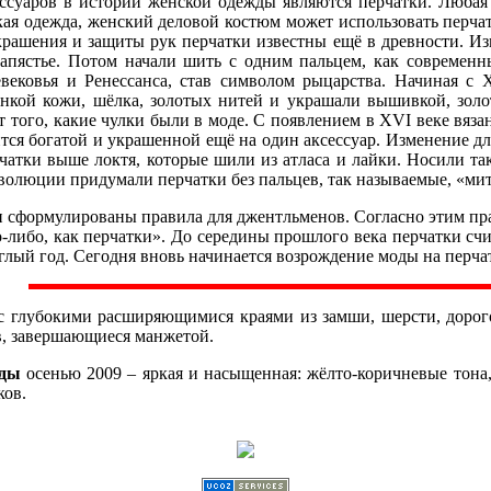
ссуаров в истории женской одежды являются перчатки. Люба
кая одежда, женский деловой костюм может использовать перчат
украшения и защиты рук перчатки известны ещё в древности. Из
запястье. Потом начали шить с одним пальцем, как современн
вековья и Ренессанса, став символом рыцарства. Начиная с X
онкой кожи, шёлка, золотых нитей и украшали вышивкой, золо
 того, какие чулки были в моде. С появлением в XVI веке вяза
тся богатой и украшенной ещё на один аксессуар. Изменение дл
атки выше локтя, которые шили из атласа и лайки. Носили так
волюции придумали перчатки без пальцев, так называемые, «ми
 сформулированы правила для джентльменов. Согласно этим прав
-либо, как перчатки». До середины прошлого века перчатки сч
углый год. Сегодня вновь начинается возрождение моды на перча
с глубокими расширяющимися краями из замши, шерсти, дорог
в, завершающиеся манжетой.
жды
осенью 2009 – яркая и насыщенная: жёлто-коричневые тона
ков.