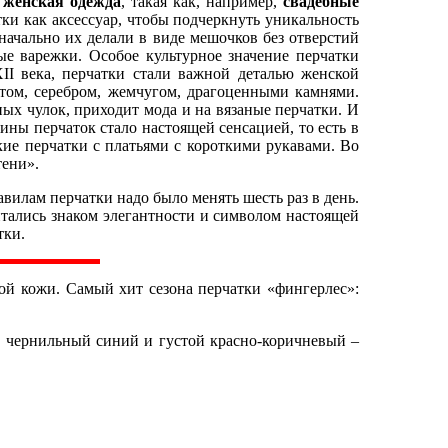
я
женская одежда
, такая как, например,
свадебные
ки как аксессуар, чтобы подчеркнуть уникальность
начально их делали в виде мешочков без отверстий
ые варежки. Особое культурное значение перчатки
II века, перчатки стали важной деталью женской
том, серебром, жемчугом, драгоценными камнями.
ных чулок, приходит мода и на вязаные перчатки. И
ины перчаток стало настоящей сенсацией, то есть в
ие перчатки с платьями с короткими рукавами. Во
тени».
илам перчатки надо было менять шесть раз в день.
итались знаком элегантности и символом настоящей
тки.
ой кожи. Самый хит сезона перчатки «фингерлес»:
, чернильный синий и густой красно-коричневый –