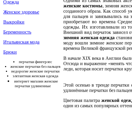
Одними из самых знаковых аксе
Одежда
женские костюмы
, зимняя женс
созданного образа. Как способ 
Женское здоровье
для пальцев и завязывались на 
приобретают во времена Средне
Выкройки
одежды. Их изготавливали из т
Беременность
Внешний вид перчаток зависел от
зимняя женская одежда
станови
Итальянская мода
моду вошли зимние женские перч
времена Великой французской ре
Брюки
В начале XIX века в Англии были
перчатки фингерлес
Отсюда и выражение «менять что
женские перчатки без пальцев
леди, которая носит перчатки кр
недорогие женские перчатки
элегантная женская одежда
интернет магазин женские
Этой осенью в тренде перчатки 
перчатки удлиненные
удлинённые перчатки без пальце
Цветовая палитра
женской оде
один из самых популярных оттен